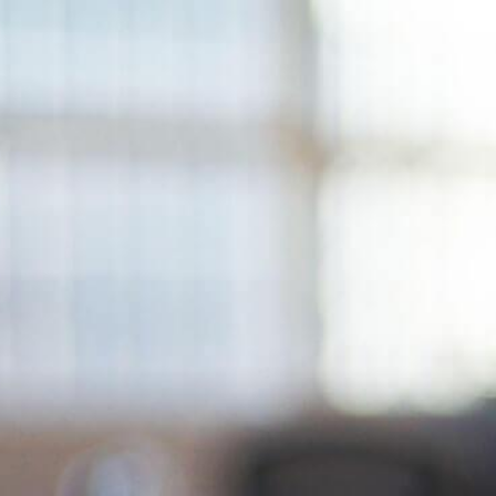
Siirry
sisältöön